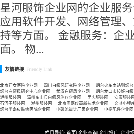
星河服饰企业网的企业服务
应用软件开发、网络管理、
持等方面。 金融服务：企
面。 物...
友情链接
Friendly Link
北京石女医院企业网
四川白癜风研究院企业网
烟台火车南站到烟台
烟台白癜风研究中心企业网
武汉白癜风企业网
烟台龙口市较好白癜
泸州服装网
漳州东山县白癜风治疗企业网
吴忠服装网
安康服装
石河子服装网
潮州服装网
北京奥嘉仪高新技术企业网
文派小程
烟台半岛皮肤病医院企业网
电磁流量计厂家企业网
电梯配件企业网
栏目导航:
首页
|
企业查询
|
企业推广
|
企业